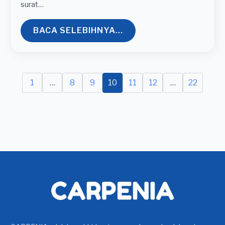
surat…
BACA SELEBIHNYA...
1
…
8
9
10
11
12
…
22